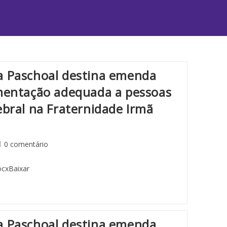
a Paschoal destina emenda
imentação adequada a pessoas
ebral na Fraternidade Irmã
0 comentário
ocxBaixar
a Paschoal destina emenda