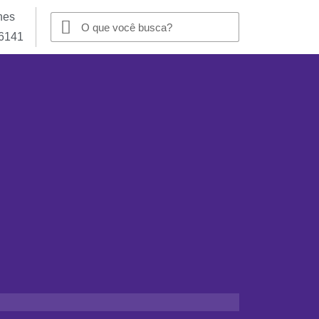
nes
-6141