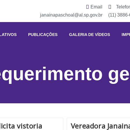
Email
Telefo
janainapaschoal@al.sp.gov.br
(11) 3886
LATIVOS
PUBLICAÇÕES
GALERIA DE VÍDEOS
IMP
querimento ge
cita vistoria
Vereadora Janaina