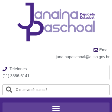
Email
janainapaschoal@al.sp.gov.br
Telefones
(11) 3886-6141