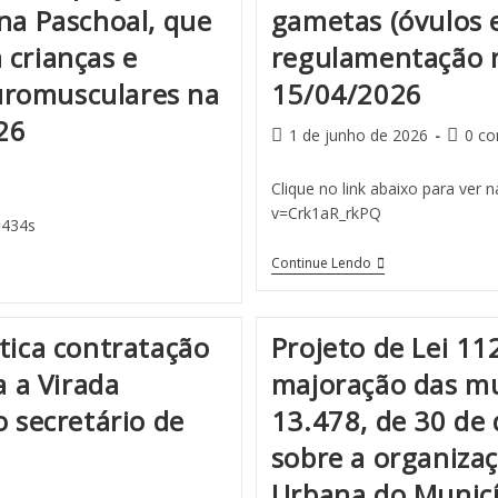
ina Paschoal, que
gametas (óvulos 
 crianças e
regulamentação n
uromusculares na
15/04/2026
26
1 de junho de 2026
0 co
Clique no link abaixo para ver
v=Crk1aR_rkPQ
=434s
Continue Lendo
tica contratação
Projeto de Lei 11
a a Virada
majoração das mul
o secretário de
13.478, de 30 de
sobre a organiza
Urbana do Munic