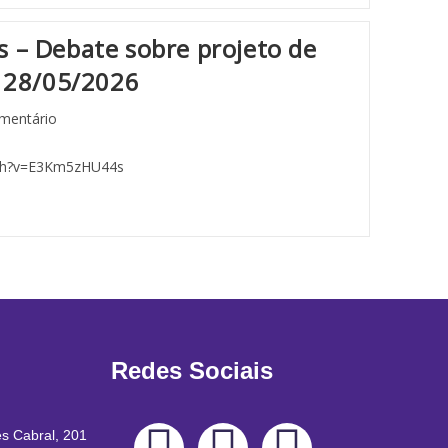
s – Debate sobre projeto de
. 28/05/2026
mentário
tch?v=E3Km5zHU44s
Redes Sociais
es Cabral, 201