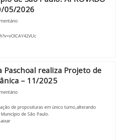
0/05/2026
mentário
ch?v=vOlCAY42VUc
 Paschoal realiza Projeto de
ânica – 11/2025
mentário
tação de proposituras em único turno,alterando
 Município de São Paulo.
aixar