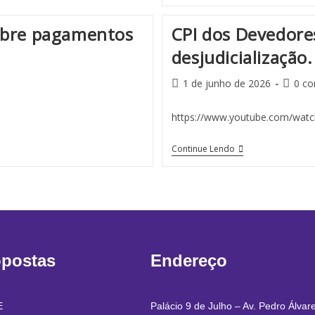
obre pagamentos
CPI dos Devedore
desjudicialização
1 de junho de 2026
0 co
s
https://www.youtube.com/wa
Continue Lendo
opostas
Endereço
E
Palácio 9 de Julho – Av. Pedro Álvar