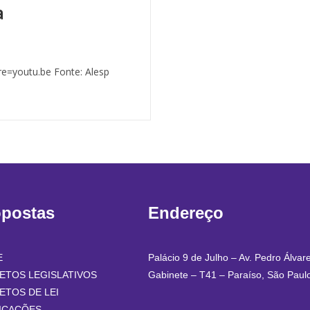
a
e=youtu.be Fonte: Alesp
opostas
Endereço
E
Palácio 9 de Julho – Av. Pedro Álvar
ETOS LEGISLATIVOS
Gabinete – T41 – Paraíso, São Paul
ETOS DE LEI
ICAÇÕES