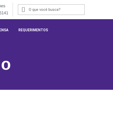
nes
-6141
ENSA
REQUERIMENTOS
io