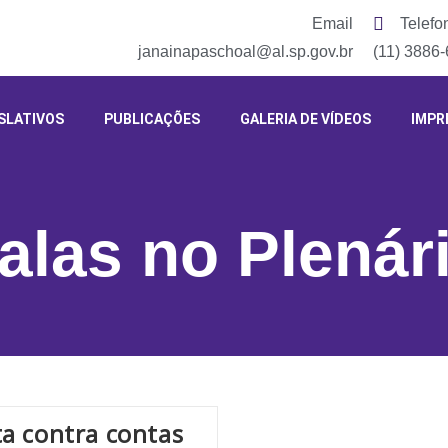
Email
Telefo
janainapaschoal@al.sp.gov.br
(11) 3886
SLATIVOS
PUBLICAÇÕES
GALERIA DE VÍDEOS
IMPR
alas no Plenár
a contra contas