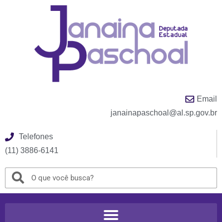
Email
janainapaschoal@al.sp.gov.br
Telefones
(11) 3886-6141