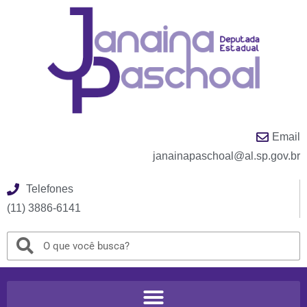
Email
janainapaschoal@al.sp.gov.br
Telefones
(11) 3886-6141