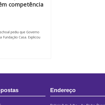
 têm competência
aschoal pediu que Governo
 da Fundação Casa. Explicou
opostas
Endereço