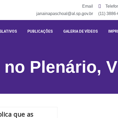
Email
Telefo
janainapaschoal@al.sp.gov.br
(11) 3886
SLATIVOS
PUBLICAÇÕES
GALERIA DE VÍDEOS
IMPR
 no Plenário
,
V
lica que as