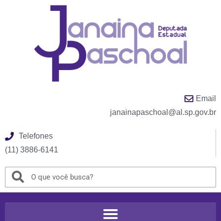
Email
janainapaschoal@al.sp.gov.br
Telefones
(11) 3886-6141