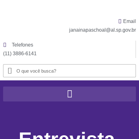
Email
janainapaschoal@al.sp.gov.br
Telefones
(11) 3886-6141