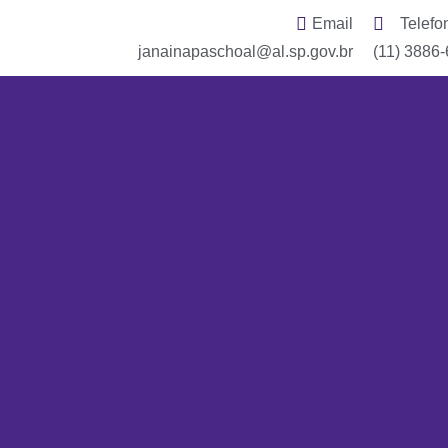
Email
Telefo
janainapaschoal@al.sp.gov.br
(11) 3886