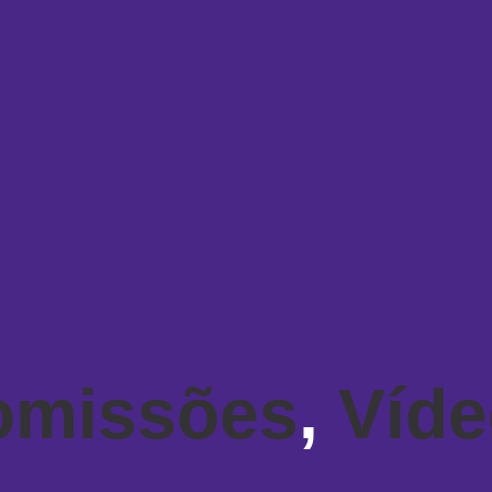
omissões
,
Víd