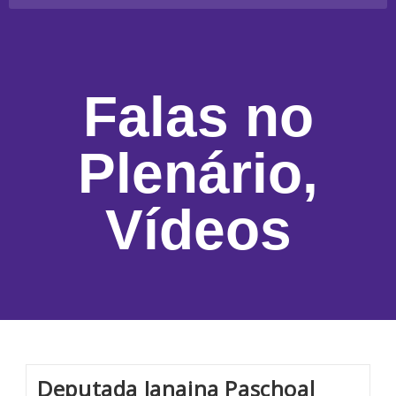
Falas no
Plenário
,
Vídeos
Deputada Janaina Paschoal