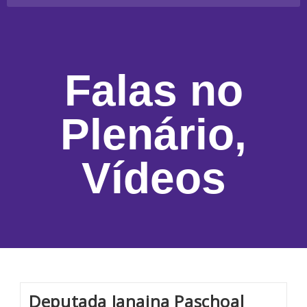
Falas no
Plenário
,
Vídeos
Deputada Janaina Paschoal