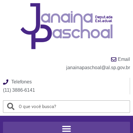
Email
janainapaschoal@al.sp.gov.br
Telefones
(11) 3886-6141