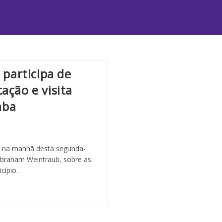
 participa de
ação e visita
aba
u, na manhã desta segunda-
Abraham Weintraub, sobre as
icípio…