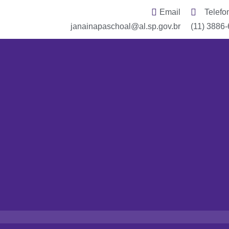
Email
Telefo
janainapaschoal@al.sp.gov.br
(11) 3886