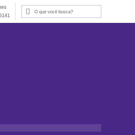
nes
-6141