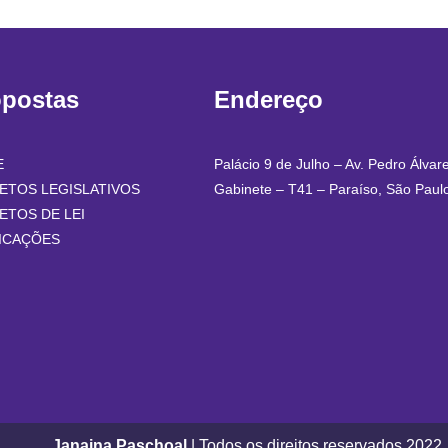
opostas
Endereço
E
Palácio 9 de Julho – Av. Pedro Álvar
ETOS LEGISLATIVOS
Gabinete – T41 – Paraíso, São Paul
ETOS DE LEI
ICAÇÕES
Janaina Paschoal
| Todos os direitos reservados 2022.