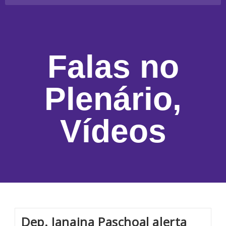
Falas no
Plenário
,
Vídeos
Dep. Janaina Paschoal alerta