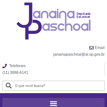
Email
janainapaschoal@al.sp.gov.br
Telefones
(11) 3886-6141