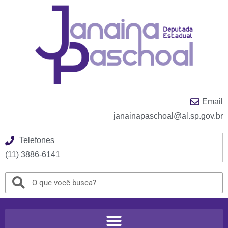
Email
janainapaschoal@al.sp.gov.br
Telefones
(11) 3886-6141