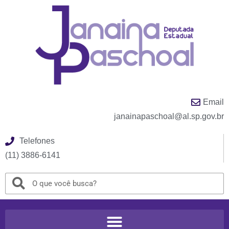
Email
janainapaschoal@al.sp.gov.br
Telefones
(11) 3886-6141