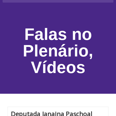
Falas no
Plenário
,
Vídeos
Deputada Janaina Paschoal