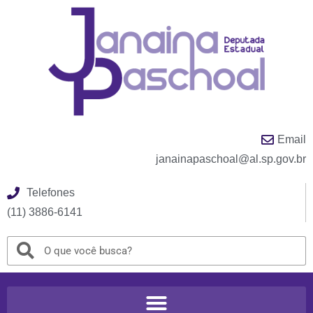
Email
janainapaschoal@al.sp.gov.br
Telefones
(11) 3886-6141