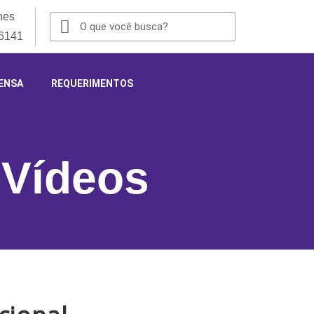
nes
-6141
ENSA
REQUERIMENTOS
,
Vídeos