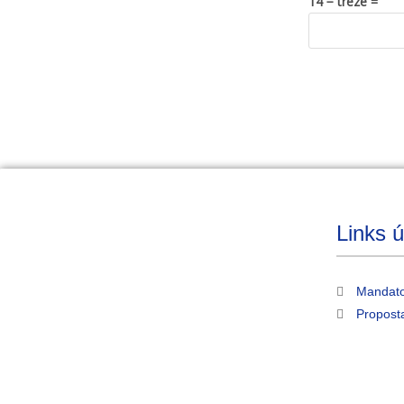
14 − treze =
Links ú
Mandato
Propost