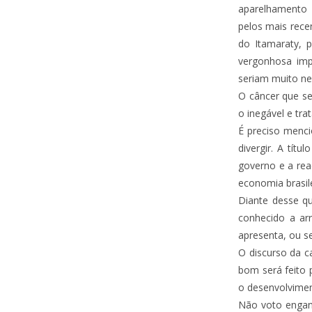
aparelhamento 
pelos mais rece
do Itamaraty, 
vergonhosa imp
seriam muito ne
O câncer que se
o inegável e tra
É preciso menci
divergir. A tít
governo e a rea
economia brasil
Diante desse q
conhecido a ar
apresenta, ou se
O discurso da c
bom será feito 
o desenvolvimen
Não voto engana