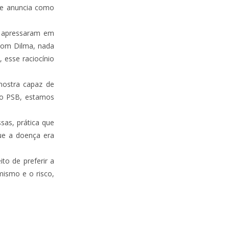
se anuncia como
e apressaram em
 com Dilma, nada
 esse raciocínio
mostra capaz de
do PSB, estamos
sas, prática que
 que a doença era
to de preferir a
mismo e o risco,