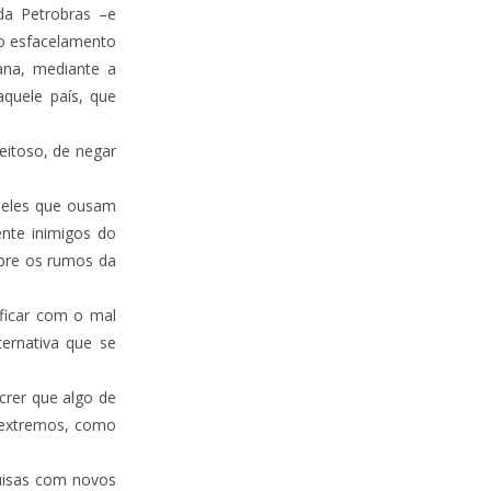
da Petrobras –e
lo esfacelamento
ana, mediante a
quele país, que
eitoso, de negar
queles que ousam
ente inimigos do
obre os rumos da
ficar com o mal
ernativa que se
crer que algo de
s extremos, como
quisas com novos