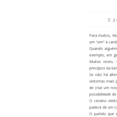
2 
Para muitos, Ma
um “sim” à cand
Quando alguém 
exemplo, em ger
Muitas vezes, 
princípios da b
Se não há alte
sintomas mais p
de criar um nov
possibilidade d
O cenário eleit
padece de um câ
O partido que 