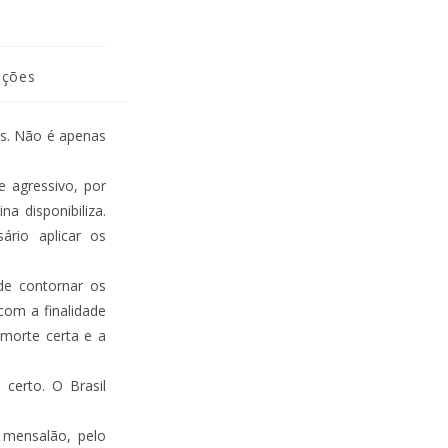
ações
ís. Não é apenas
 agressivo, por
a disponibiliza.
ário aplicar os
de contornar os
com a finalidade
 morte certa e a
 certo. O Brasil
 mensalão, pelo