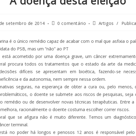
A doença desta eleição
de setembro de 2014
0 comentário
Artigos
/
Public
rina é o único remédio capaz de acabar com o mal que asfixia o pa
idata do PSB, mas um “não” ao PT
está acometido por uma doença grave, um câncer extremamente
al procura todos os tratamentos que o estado da arte da medicin
decisões difíceis se apresentam em bioética, fazendo-se necess
eneficência e da autonomia, nem sempre nessa ordem.
rnativas seguras, na esperança de obter a cura ou, pelo menos, 
roblemáticos, o doente se submete aos riscos de pesquisas, seja 
o remédio ou de desenvolver novas técnicas terapêuticas. Entre a
e melhora, racionalmente o doente costuma escolher correr riscos.
oral que se afigura não é muito diferente. Temos um diagnóstico
ncer terminal.
está no poder há longos e penosos 12 anos é responsável pelo