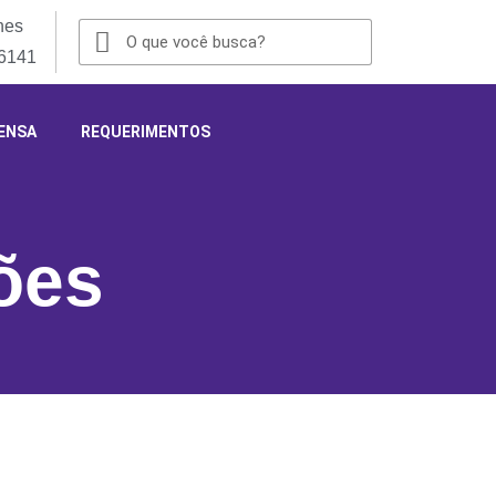
nes
-6141
ENSA
REQUERIMENTOS
ões