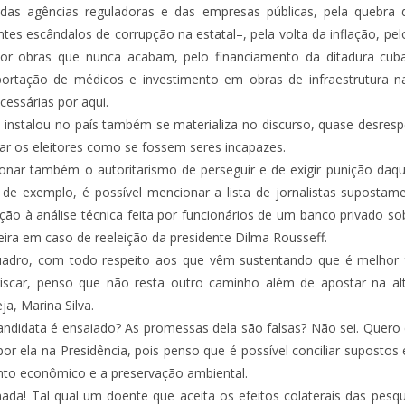
das agências reguladoras e das empresas públicas, pela quebra 
ntes escândalos de corrupção na estatal–, pela volta da inflação, pe
por obras que nunca acabam, pelo financiamento da ditadura cub
ortação de médicos e investimento em obras de infraestrutura na
cessárias por aqui.
 instalou no país também se materializa no discurso, quase desresp
tar os eleitores como se fossem seres incapazes.
onar também o autoritarismo de perseguir e de exigir punição da
ulo de exemplo, é possível mencionar a lista de jornalistas supostam
ção à análise técnica feita por funcionários de um banco privado s
eira em caso de reeleição da presidente Dilma Rousseff.
uadro, com todo respeito aos que vêm sustentando que é melhor 
riscar, penso que não resta outro caminho além de apostar na alt
ja, Marina Silva.
andidata é ensaiado? As promessas dela são falsas? Não sei. Quero 
por ela na Presidência, pois penso que é possível conciliar suposto
to econômico e a preservação ambiental.
da! Tal qual um doente que aceita os efeitos colaterais das pes