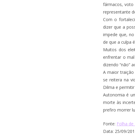
fármacos, voto
representante do
Com o fortalec
dizer que a pos
impede que, no 
de que a culpa é
Muitos dos ele
enfrentar o ma
dizendo “não” a
A maior traição
se reitera na vi
Dilma e permitir
Autonomia é um 
morte às incert
prefiro morrer l
Fonte:
Folha de
Data: 25/09/201