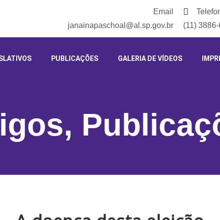
Email
Telefo
janainapaschoal@al.sp.gov.br
(11) 3886
SLATIVOS
PUBLICAÇÕES
GALERIA DE VÍDEOS
IMPR
tigos
,
Publicaç