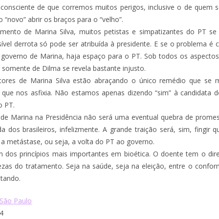
 consciente de que corremos muitos perigos, inclusive o de quem 
 “novo” abrir os braços para o “velho”.
imento de Marina Silva, muitos petistas e simpatizantes do PT s
sível derrota só pode ser atribuída à presidente. E se o problema é
governo de Marina, haja espaço para o PT. Sob todos os aspectos,
 somente de Dilma se revela bastante injusto.
itores de Marina Silva estão abraçando o único remédio que se 
l que nos asfixia. Não estamos apenas dizendo “sim” à candidata 
o PT.
 de Marina na Presidência não será uma eventual quebra de promes
da dos brasileiros, infelizmente. A grande traição será, sim, fingir
 a metástase, ou seja, a volta do PT ao governo.
dos princípios mais importantes em bioética. O doente tem o direi
ezas do tratamento. Seja na saúde, seja na eleição, entre o confor
utando.
 São Paulo
4