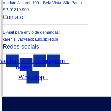
Viaduto Jacareí, 100 – Bela Vista, São Paulo –
SP, 01319-900
Contato
E-mail para envio de demandas:
karen.silva@saopaulo.sp.leg.b
r
Redes sociais
Facebook
X-
Youtube
Instagram
twitter
Whatsapp