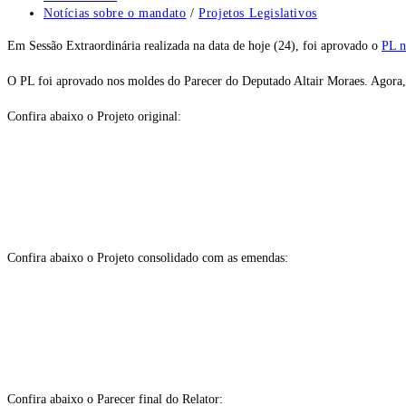
do
Categoria
Notícias sobre o mandato
/
Projetos Legislativos
post:
do
Em Sessão Extraordinária realizada na data de hoje (24), foi aprovado o
PL n
post:
O PL foi aprovado nos moldes do Parecer do Deputado Altair Moraes. Agora, 
Confira abaixo o Projeto original:
Confira abaixo o Projeto consolidado com as emendas:
Confira abaixo o Parecer final do Relator: