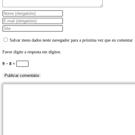
Digite
seu
Digite
nome
seu
Digite
ou
endereço
o
Salvar meus dados neste navegador para a próxima vez que eu comentar.
nome
de
URL
de
e-
do
Favor digite a resposta em dígitos:
usuário
mail
seu
9 − 8 =
para
para
site
comentar
comentar
(opcional)