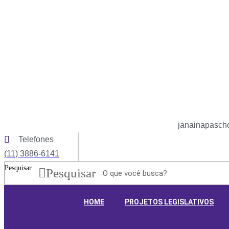
Ir
para
o
conteúdo
janainapascho
Telefones
(11) 3886-6141
Pesquisar
Pesquisar
HOME
PROJETOS LEGISLATIVOS