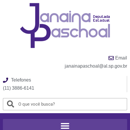
Email
janainapaschoal@al.sp.gov.br
Telefones
(11) 3886-6141