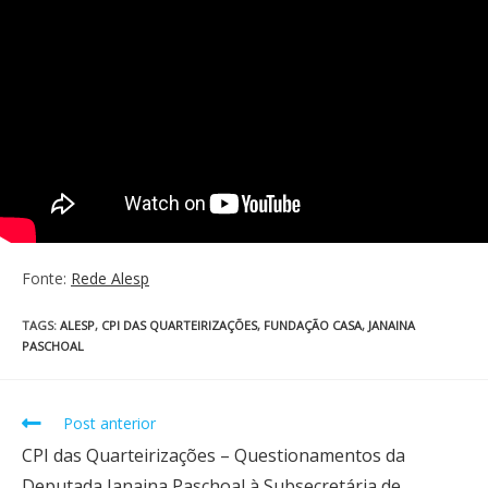
Fonte:
Rede Alesp
TAGS
:
ALESP
,
CPI DAS QUARTEIRIZAÇÕES
,
FUNDAÇÃO CASA
,
JANAINA
PASCHOAL
Post anterior
CPI das Quarteirizações – Questionamentos da
Deputada Janaina Paschoal à Subsecretária de