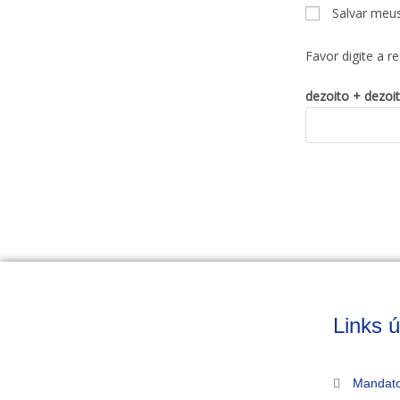
Salvar meu
Favor digite a r
dezoito + dezoi
Links ú
Mandato