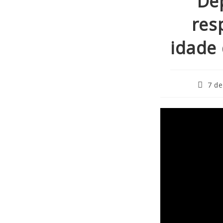
De
res
idade 
7 de