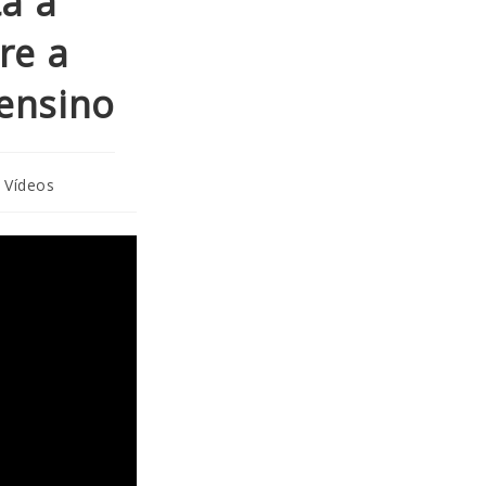
a a
re a
 ensino
Vídeos