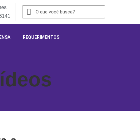
nes
-6141
ENSA
REQUERIMENTOS
ídeos