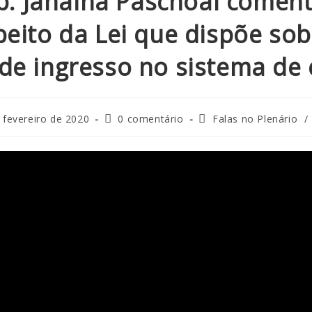
p. Janaina Paschoal coment
peito da Lei que dispõe sob
de ingresso no sistema de
 fevereiro de 2020
0 comentário
Falas no Plenário
/