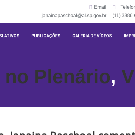
Email
Telefo
janainapaschoal@al.sp.gov.br
(11) 3886
SLATIVOS
PUBLICAÇÕES
GALERIA DE VÍDEOS
IMPR
 no Plenário
,
V