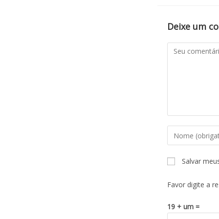
Deixe um c
Salvar meu
Favor digite a r
19 + um =