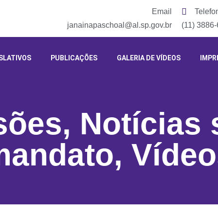
Email
Telefo
janainapaschoal@al.sp.gov.br
(11) 3886
SLATIVOS
PUBLICAÇÕES
GALERIA DE VÍDEOS
IMPR
sões
,
Notícias 
mandato
,
Vídeo