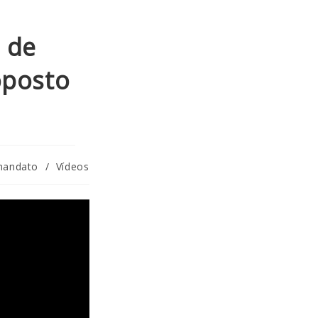
 de
oposto
 mandato
/
Vídeos