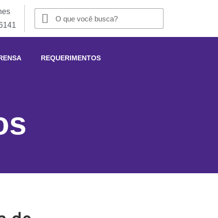
nes
-6141
RENSA
REQUERIMENTOS
os