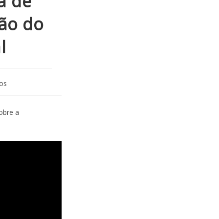
a de
ão do
l
os
obre a