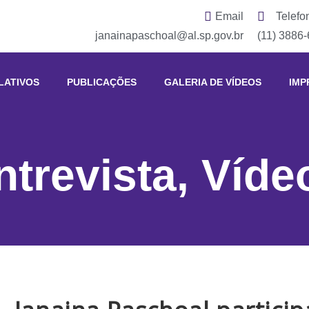
Email
Telefo
janainapaschoal@al.sp.gov.br
(11) 3886
LATIVOS
PUBLICAÇÕES
GALERIA DE VÍDEOS
IMP
ntrevista
,
Víde