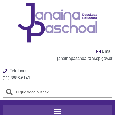
Email
janainapaschoal@al.sp.gov.br
Telefones
(11) 3886-6141