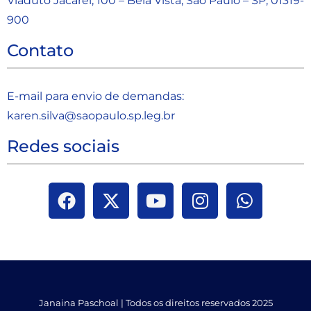
Viaduto Jacareí, 100 – Bela Vista, São Paulo – SP, 01319-
900
Contato
E-mail para envio de demandas:
karen.silva@saopaulo.sp.leg.b
r
Redes sociais
Janaina Paschoal | Todos os direitos reservados 2025