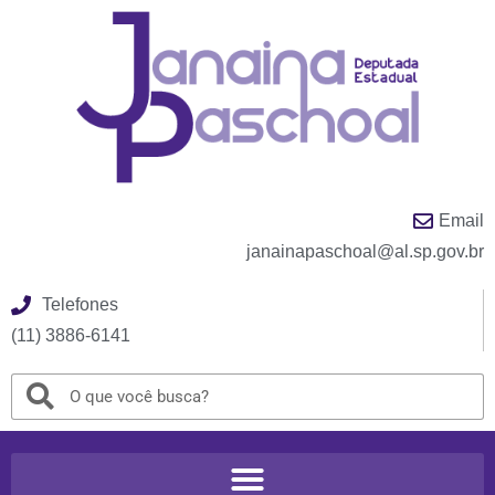
Email
janainapaschoal@al.sp.gov.br
Telefones
(11) 3886-6141