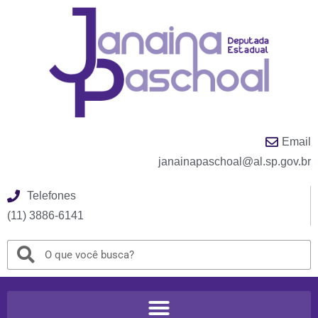
Email
janainapaschoal@al.sp.gov.br
Telefones
(11) 3886-6141