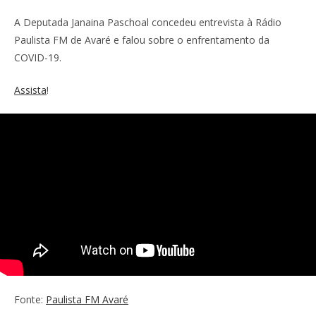
A Deputada Janaina Paschoal concedeu entrevista à Rádio
Paulista FM de Avaré e falou sobre o enfrentamento da
COVID-19.
Assista
!
Fonte:
Paulista FM Avaré