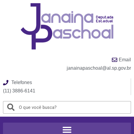
Email
janainapaschoal@al.sp.gov.br
Telefones
(11) 3886-6141