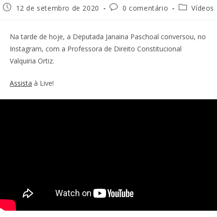
12 de setembro de 2020
0 comentário
Vídeos
Na tarde de hoje, a Deputada Janaina Paschoal conversou, no
Instagram, com a Professora de Direito Constitucional
Valquiria Ortiz.
Assista
à Live!