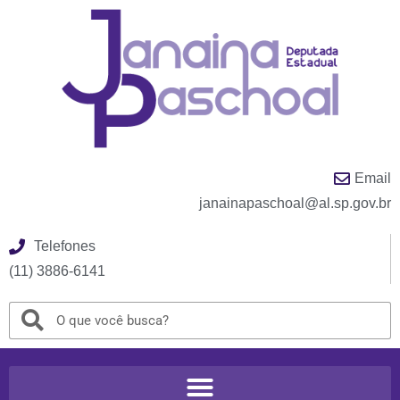
Email
janainapaschoal@al.sp.gov.br
Telefones
(11) 3886-6141