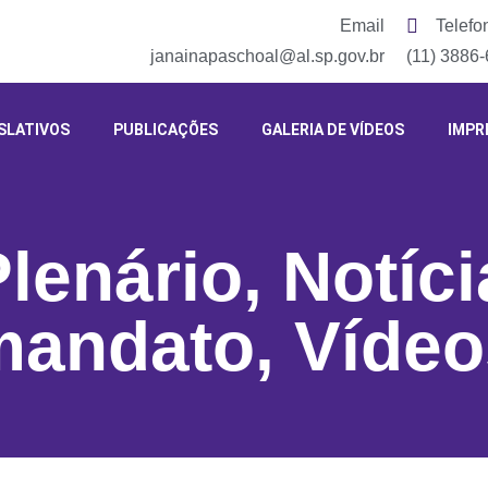
Email
Telefo
janainapaschoal@al.sp.gov.br
(11) 3886
SLATIVOS
PUBLICAÇÕES
GALERIA DE VÍDEOS
IMPR
Plenário
,
Notíci
mandato
,
Vídeo