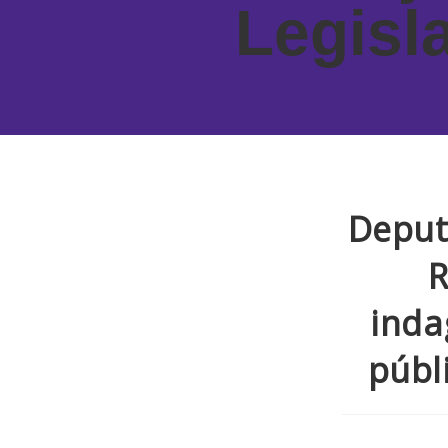
Legisl
Deput
R
inda
públ