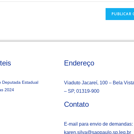
teis
Endereço
 Deputada Estadual
Viaduto Jacareí, 100 – Bela Vist
as 2024
– SP, 01319-900
Contato
E-mail para envio de demandas:
karen.silva@saopaulo.sp.leg.b
r