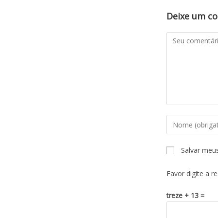
Deixe um c
Salvar meu
Favor digite a r
treze + 13 =