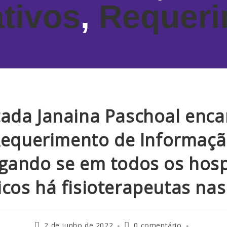
ativos
,
Requeri
ada Janaina Paschoal enc
equerimento de Informaç
gando se em todos os hosp
icos há fisioterapeutas nas
2 de junho de 2022
0 comentário