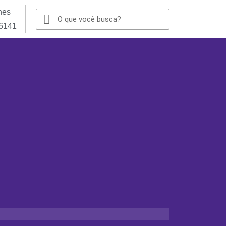
nes
-6141