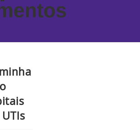
mentos
aminha
ão
itais
 UTIs