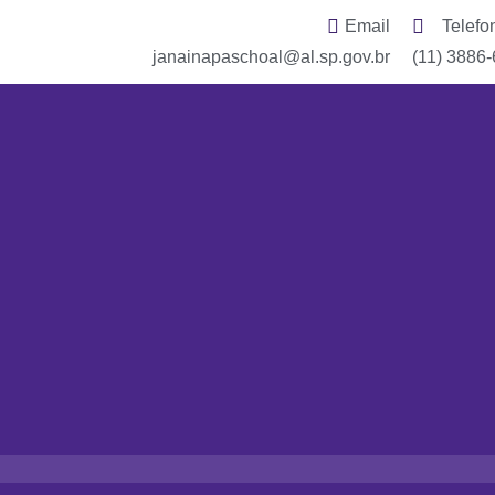
Email
Telefo
janainapaschoal@al.sp.gov.br
(11) 3886