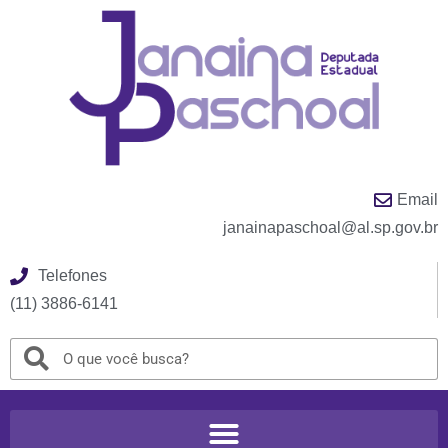
Email
janainapaschoal@al.sp.gov.br
Telefones
(11) 3886-6141