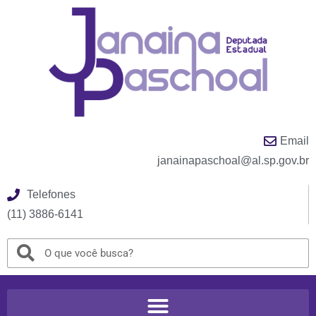
Email
janainapaschoal@al.sp.gov.br
Telefones
(11) 3886-6141