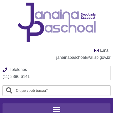
Email
janainapaschoal@al.sp.gov.br
Telefones
(11) 3886-6141