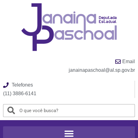
Email
janainapaschoal@al.sp.gov.br
Telefones
(11) 3886-6141