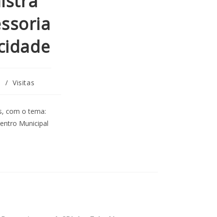
istra
ssoria
 cidade
o
/
Visitas
es, com o tema:
entro Municipal