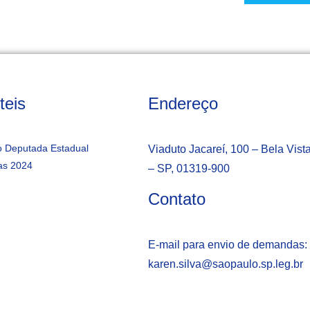
teis
Endereço
 Deputada Estadual
Viaduto Jacareí, 100 – Bela Vist
as 2024
– SP, 01319-900
Contato
E-mail para envio de demandas:
karen.silva@saopaulo.sp.leg.b
r