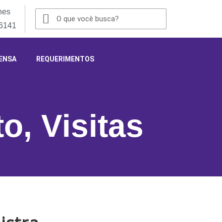
nes
-6141
ENSA
REQUERIMENTOS
to
,
Visitas