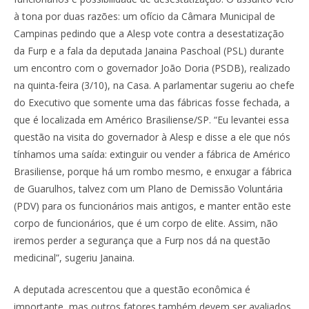
à tona por duas razões: um ofício da Câmara Municipal de
Campinas pedindo que a Alesp vote contra a desestatização
da Furp e a fala da deputada Janaina Paschoal (PSL) durante
um encontro com o governador João Doria (PSDB), realizado
na quinta-feira (3/10), na Casa. A parlamentar sugeriu ao chefe
do Executivo que somente uma das fábricas fosse fechada, a
que é localizada em Américo Brasiliense/SP. “Eu levantei essa
questão na visita do governador à Alesp e disse a ele que nós
tínhamos uma saída: extinguir ou vender a fábrica de Américo
Brasiliense, porque há um rombo mesmo, e enxugar a fábrica
de Guarulhos, talvez com um Plano de Demissão Voluntária
(PDV) para os funcionários mais antigos, e manter então este
corpo de funcionários, que é um corpo de elite. Assim, não
iremos perder a segurança que a Furp nos dá na questão
medicinal”, sugeriu Janaina.
A deputada acrescentou que a questão econômica é
importante, mas outros fatores também devem ser avaliados.