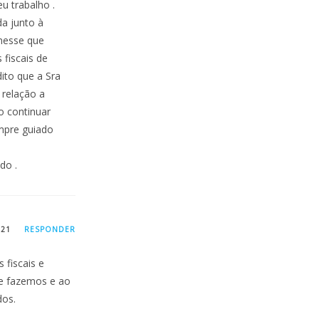
u trabalho .
a junto à
nesse que
fiscais de
dito que a Sra
 relação a
o continuar
mpre guiado
do .
021
RESPONDER
 fiscais e
ue fazemos e ao
dos.