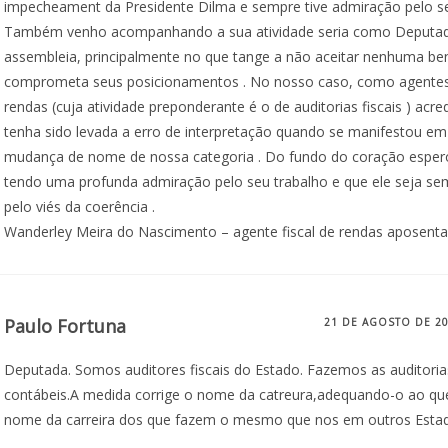
impecheament da Presidente Dilma e sempre tive admiração pelo se
Também venho acompanhando a sua atividade seria como Deputad
assembleia, principalmente no que tange a não aceitar nenhuma be
comprometa seus posicionamentos . No nosso caso, como agentes 
rendas (cuja atividade preponderante é o de auditorias fiscais ) acre
tenha sido levada a erro de interpretação quando se manifestou em
mudança de nome de nossa categoria . Do fundo do coração esper
tendo uma profunda admiração pelo seu trabalho e que ele seja se
pelo viés da coerência .
Wanderley Meira do Nascimento – agente fiscal de rendas aposenta
Paulo Fortuna
21 DE AGOSTO DE 2
Deputada. Somos auditores fiscais do Estado. Fazemos as auditorias
contábeis.A medida corrige o nome da catreura,adequando-o ao q
nome da carreira dos que fazem o mesmo que nos em outros Esta