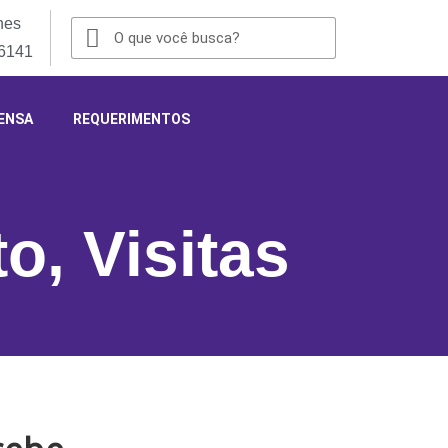
nes
-6141
ENSA
REQUERIMENTOS
to
,
Visitas