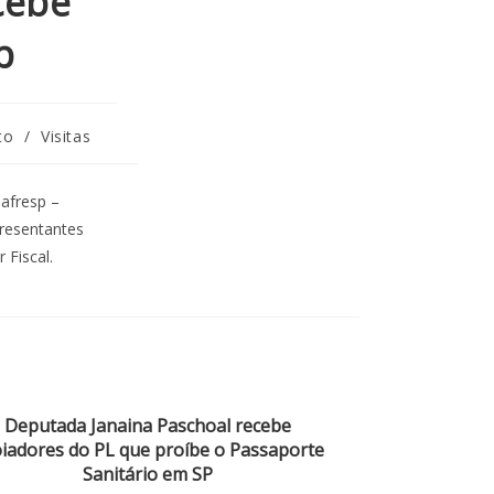
cebe
p
to
/
Visitas
nafresp –
presentantes
 Fiscal.
Deputada Janaina Paschoal recebe
iadores do PL que proíbe o Passaporte
Sanitário em SP