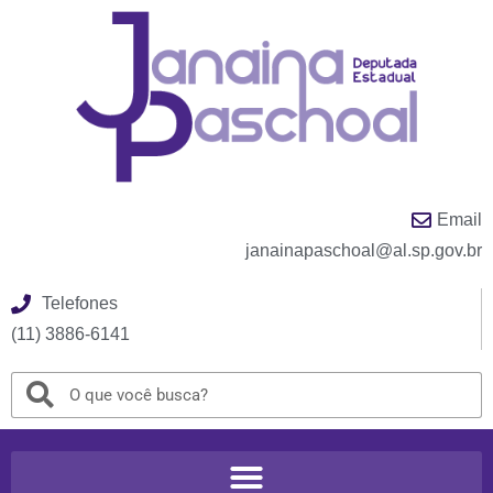
Email
janainapaschoal@al.sp.gov.br
Telefones
(11) 3886-6141