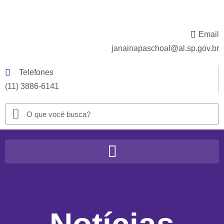
Email
janainapaschoal@al.sp.gov.br
Telefones
(11) 3886-6141