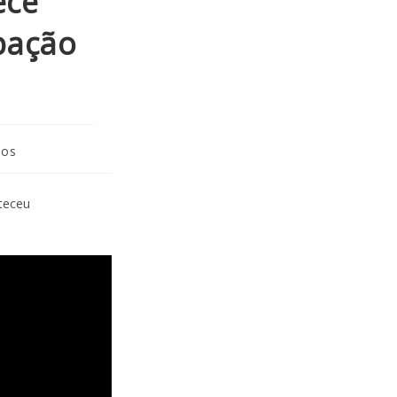
ece
pação
eos
teceu