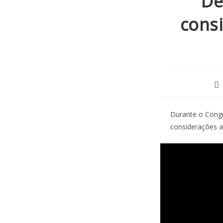
De
cons
Durante o Congr
considerações a