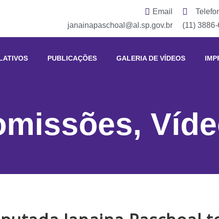
Email
Telefo
janainapaschoal@al.sp.gov.br
(11) 3886
LATIVOS
PUBLICAÇÕES
GALERIA DE VÍDEOS
IMP
omissões
,
Víd