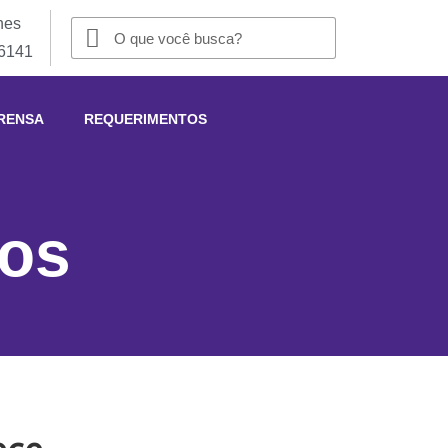
nes
-6141
RENSA
REQUERIMENTOS
eos