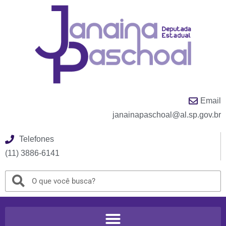
Email
janainapaschoal@al.sp.gov.br
Telefones
(11) 3886-6141