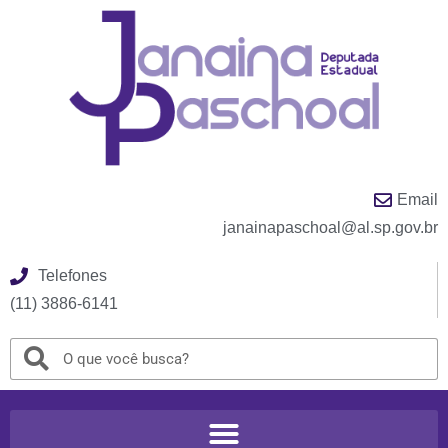
Email
janainapaschoal@al.sp.gov.br
Telefones
(11) 3886-6141