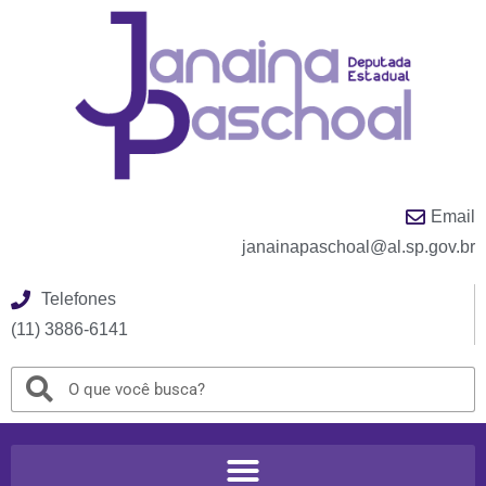
Email
janainapaschoal@al.sp.gov.br
Telefones
(11) 3886-6141