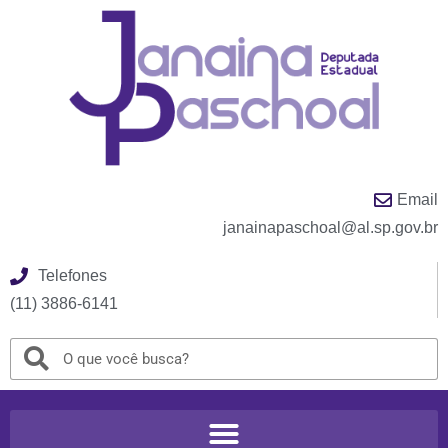
Email
janainapaschoal@al.sp.gov.br
Telefones
(11) 3886-6141