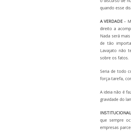
o discurso de n
quando esse dis
A VERDADE
– Ma
direito a acom
Nada será mais
de tão import
Lavajato não t
sobre os fatos.
Seria de todo 
força-tarefa, c
A ideia não é f
gravidade do la
INSTITUCIONA
que sempre oco
empresas parcei