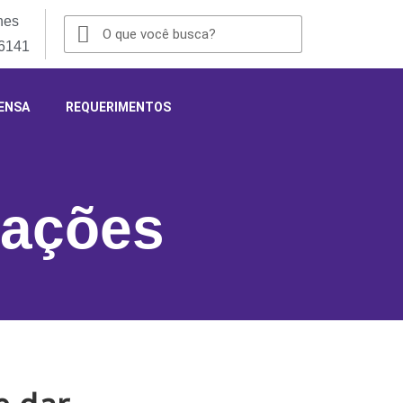
nes
-6141
ENSA
REQUERIMENTOS
cações