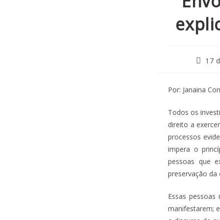
Envo
expli
17 d
Por: Janaina Co
Todos os invest
direito a exerce
processos evide
impera o princ
pessoas que ex
preservação da c
Essas pessoas 
manifestarem; e