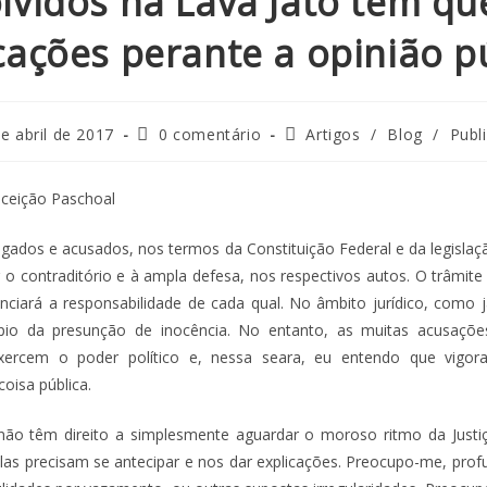
lvidos na Lava Jato têm qu
cações perante a opinião p
e abril de 2017
0 comentário
Artigos
/
Blog
/
Publ
nceição Paschoal
igados e acusados, nos termos da Constituição Federal e da legislaçã
r o contraditório e à ampla defesa, nos respectivos autos. O trâmite
nciará a responsabilidade de cada qual. No âmbito jurídico, como já
ípio da presunção de inocência. No entanto, as muitas acusaçõ
ercem o poder político e, nessa seara, eu entendo que vigora
oisa pública.
não têm direito a simplesmente aguardar o moroso ritmo da Justiç
las precisam se antecipar e nos dar explicações. Preocupo-me, pr