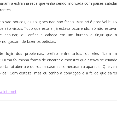
aram a estranha rede que vinha sendo montada com países sabidame
rentes.
o são poucos, as soluções não são fáceis. Mas só é possível busc
e são vistos. Tudo que está ai já estava ocorrendo, só não estava 
de depurar, ou enfiar a cabeça em um buraco e fingir que n
mo gostam de fazer os petistas.
e fugir dos problemas, prefiro enfrentá-los, ou eles ficam m
Dilma foi minha forma de encarar o monstro que estava se criand
orta foi aberta e outros fantasmas começaram a aparecer. Que ve
á-los? Com certeza, mas eu tenho a convicção e a fé de que sair
a Internet