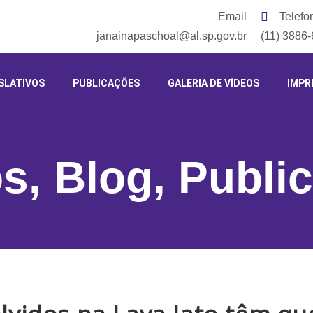
Email
Telefo
janainapaschoal@al.sp.gov.br
(11) 3886
SLATIVOS
PUBLICAÇÕES
GALERIA DE VÍDEOS
IMPR
os
,
Blog
,
Publi