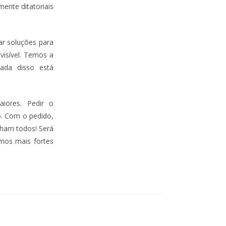
nte ditatoriais
ar soluções para
visível. Temos a
ada disso está
aiores. Pedir o
o. Com o pedido,
nham todos! Será
emos mais fortes