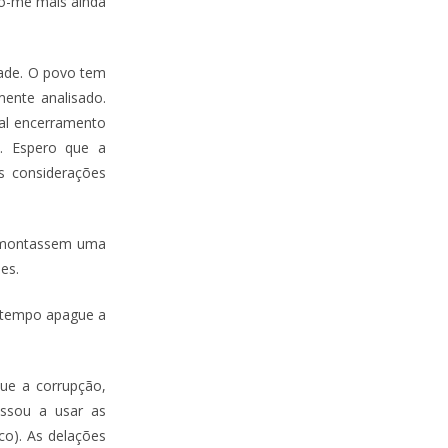
po-me mais ainda
dade. O povo tem
ente analisado.
al encerramento
. Espero que a
s considerações
, montassem uma
es.
o tempo apague a
ue a corrupção,
assou a usar as
co). As delações