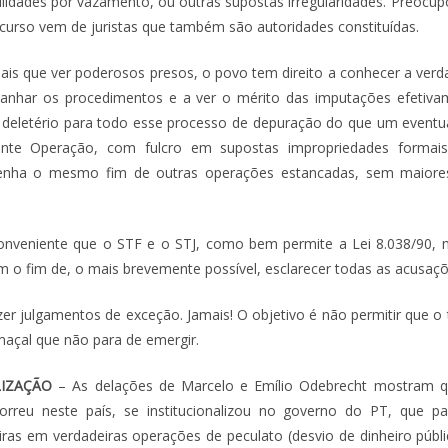
ulidades por vazamento, ou outras supostas irregularidades. Preocu
curso vem de juristas que também são autoridades constituídas.
is que ver poderosos presos, o povo tem direito a conhecer a ver
panhar os procedimentos e a ver o mérito das imputações efetivam
 deletério para todo esse processo de depuração do que um eventu
ante Operação, com fulcro em supostas impropriedades formais
enha o mesmo fim de outras operações estancadas, sem maiore
conveniente que o STF e o STJ, como bem permite a Lei 8.038/90
om o fim de, o mais brevemente possível, esclarecer todas as acusaçõ
azer julgamentos de exceção. Jamais! O objetivo é não permitir que 
maçal que não para de emergir.
LIZAÇÃO
– As delações de Marcelo e Emílio Odebrecht mostram q
rreu neste país, se institucionalizou no governo do PT, que p
ras em verdadeiras operações de peculato (desvio de dinheiro públi