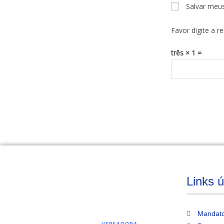
Salvar meu
Favor digite a r
três × 1 =
Links ú
Mandato