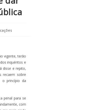
e dar
ública
icações
o vigente, terão
 dos inquéritos e
 disse e repito,
es recaem sobre
 o princípio da
a penal para se
ofundamente, com